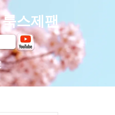
- 룩스제팬
의