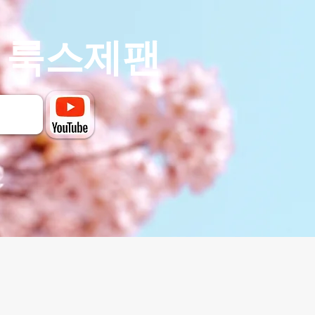
- 룩스제팬
의